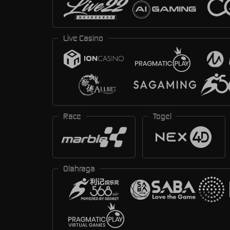
Live Casino
Race
Togel
Olahraga