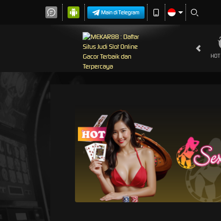
Main di Telegram
HOT