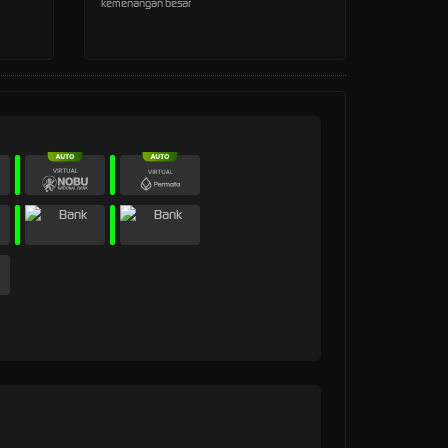
kemenangan besar