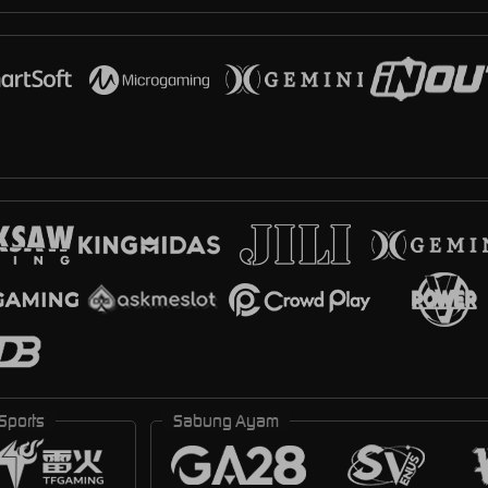
Sports
Sabung Ayam