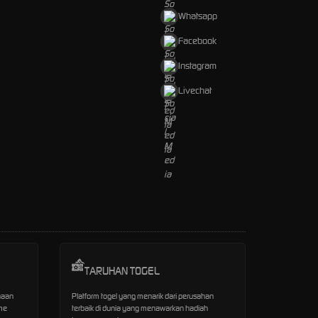
Whatsapp
Facebook
Instagram
Livechat
TARUHAN TOGEL
haan
Platform togel yang menarik dari perusahan
ame
terbaik di dunia yang menawarkan hadiah