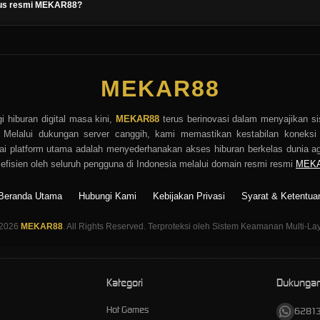
tus resmi MEKAR88?
hat di halaman utama.
enyajikan ekosistem premium berlisensi tanpa perantara dengan ja
MEKAR88
gi hiburan digital masa kini,
MEKAR88
terus berinovasi dalam menyajikan si
 Melalui dukungan server canggih, kami memastikan kestabilan koneksi
 platform utama adalah menyederhanakan akses hiburan berkelas dunia aga
efisien oleh seluruh pengguna di Indonesia melalui domain resmi resmi
MEK
Beranda Utama
Hubungi Kami
Kebijakan Privasi
Syarat & Ketentua
2026
MEKAR88
. All Rights Reserved. Terproteksi oleh Sistem Keamanan Multi-Lay
Kategori
Dukunga
Hot Games
6281