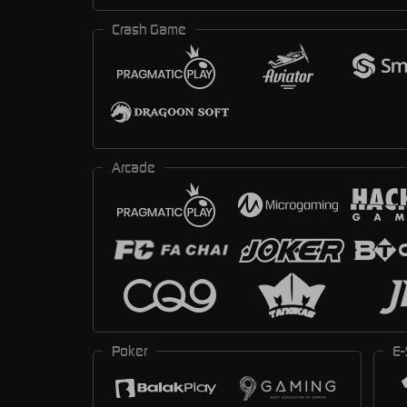
Crash Game
Arcade
Poker
E-