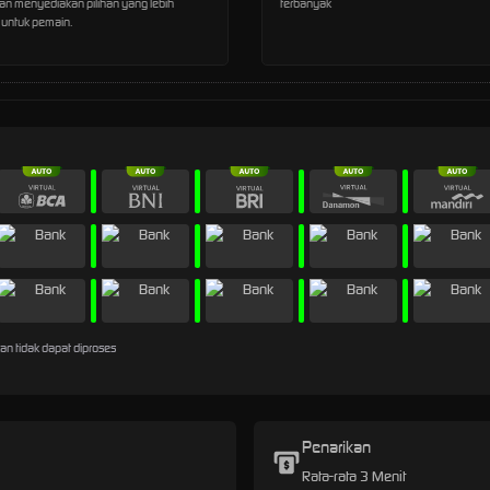
 dan menyediakan pilihan yang lebih
terbanyak
untuk pemain.
an tidak dapat diproses
Penarikan
Rata-rata 3 Menit