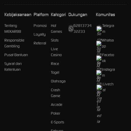
Kebijaksanaan
Platform
Kategori
Dukungan
Komunitas
Tentang
Promosi
Hot
62813734
Telegra
MEKAR88
Games
32233
m
Loyalty
Responsible
Slots
Whatsa
Referral
Gambling
pp
Live
Pusat Bantuan
Casino
Facebo
ok
Syarat dan
Race
Ketentuan
Instagra
Togel
m
Olahraga
Livech
Crash
at
Game
Arcade
Poker
E-Sports
Sabung