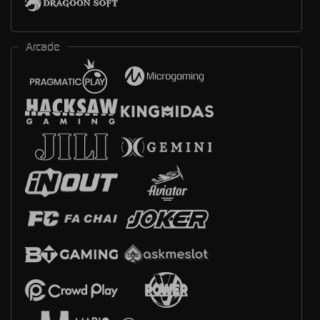
Arcade