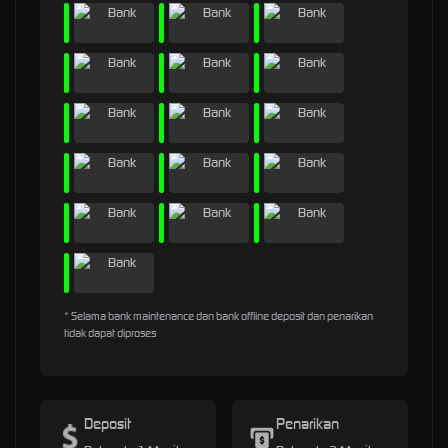
* Selama bank maintenance dan bank offline deposit dan penarikan
tidak dapat diproses
Deposit
Penarikan