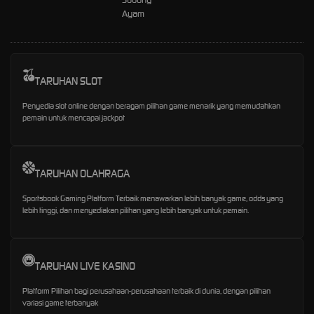
Ayam
TARUHAN SLOT
Penyedia slot online dengan beragam pilihan game menarik yang memudahkan
pemain untuk mencapai jackpot
TARUHAN OLAHRAGA
Sportsbook Gaming Platform Terbaik menawarkan lebih banyak game, odds yang
lebih tinggi, dan menyediakan pilihan yang lebih banyak untuk pemain.
TARUHAN LIVE KASINO
Platform Pilihan bagi perusahaan-perusahaan terbaik di dunia, dengan pilihan
variasi game terbanyak