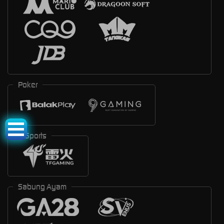
Poker
E-Sports
Sabung Ayam