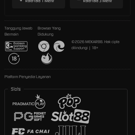
Rata-rata 1 Menit
Rata-rata 3 Menit
Tanggung Jawab
Browser Yang
Bermain
Didukung
©2026 MEKAR88. Hak cipta
dilindungi | 18+
Platform Penyedia Layanan
Slots