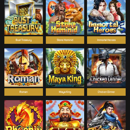
Bust Treasury
Stone Hominid
Immortal Heroes
Roman
Maya King
Chicken Dinner