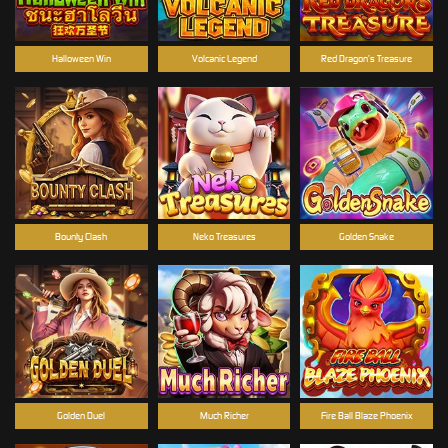
Halloween Win
Volcanic Legend
Red Dragon’s Treasure
Bounty Clash
Neko Treasures
Golden Snake
Golden Duel
Much Richer
Fire Ball Blaze Phoenix