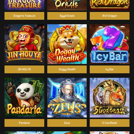
Dragon's Treasure
Egypt Oracle
Rich Dragon
JIN HOU YE
Doggy Wealth
Icy Bar
Pandaria
Zeus
5 God Beast