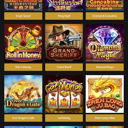
King's Sword
Party Night
Overlord & Concubine
Roll in Money
Grand Sheriff
Diamond Mogul
Over Dragon's Gate
Get Money
Zhen Long Ju Bao