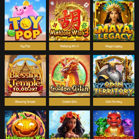
Toy Pop
Mahjong Win 3
Maya Legacy
Blessing Temple
Golden Qilin
Odin Territory