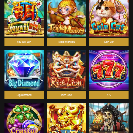
You Will Win
Triple Monkey
Coin Cat
Big Diamond
Rich Lion
777