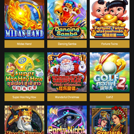
Midas Hand
Dancing Samba
Fortune Twins
Super Hoo Hey How
Wonderful Christmas
Golf 2