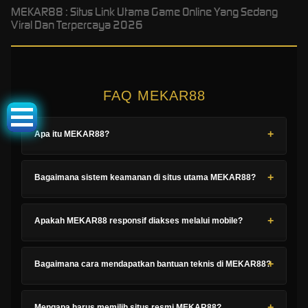
MEKAR88 : Situs Link Utama Game Online Yang Sedang
Viral Dan Terpercaya 2026
FAQ MEKAR88
Apa itu MEKAR88?
MEKAR88
adalah platform utama dan penyedia
Bagaimana sistem keamanan di situs utama MEKAR88?
layanan sistem game interaktif terdepan di tahun 2026
yang menghadirkan ekosistem hiburan digital dengan
stabilitas server terbaik.
Situs utama
MEKAR88
didukung oleh infrastruktur
Apakah MEKAR88 responsif diakses melalui mobile?
pertahanan multi-layer tingkat tinggi, enkripsi data
end-to-end, serta proteksi keamanan mutakhir.
Ya,
MEKAR88
menggunakan sistem navigasi ultra-
Bagaimana cara mendapatkan bantuan teknis di MEKAR88?
responsif yang dirancang khusus untuk transisi mulus
di perangkat Android, iOS, maupun desktop.
Sebagai situs resmi,
MEKAR88
menyediakan layanan
Mengapa harus memilih situs resmi MEKAR88?