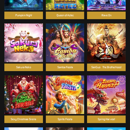
Pumpkin Night
Queen of Aztec
Rave On
Sakura Neko
Samba Fiesta
SanGuo - The Brotherhood
Sexy Christmas Sirens
Spirits Fiesta
Spring Harvest