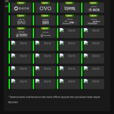
* Selama bank maintenance dan bank offline deposit dan penarikan tidak dapat
diproses