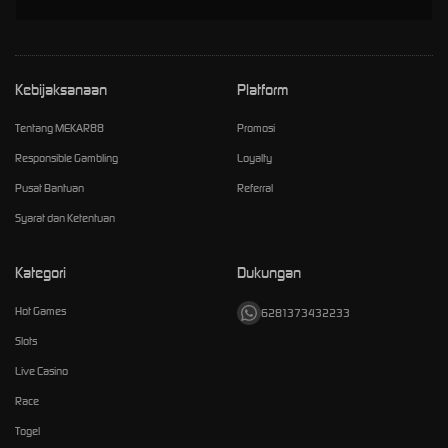
Kebijaksanaan
Platform
Tentang MEKAR88
Promosi
Responsible Gambling
Loyalty
Pusat Bantuan
Referral
Syarat dan Ketentuan
Kategori
Dukungan
Hot Games
6281373432233
Slots
Live Casino
Race
Togel