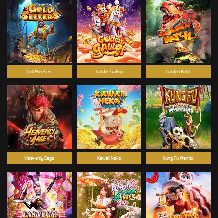
Gold Seekers
Golden Gallop
Golden Hatch
Heavenly Sage
Kawaii Neko
Kung Fu Warrior