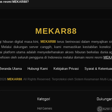
tus resmi MEKAR88?
hat di halaman utama.
enyajikan ekosistem premium berlisensi tanpa perantara dengan ja
MEKAR88
gi hiburan digital masa kini,
MEKAR88
terus berinovasi dalam menyajikan si
 Melalui dukungan server canggih, kami memastikan kestabilan koneksi
 platform utama adalah menyederhanakan akses hiburan berkelas dunia aga
efisien oleh seluruh pengguna di Indonesia melalui domain resmi resmi
MEK
Beranda Utama
Hubungi Kami
Kebijakan Privasi
Syarat & Ketentua
2026
MEKAR88
. All Rights Reserved. Terproteksi oleh Sistem Keamanan Multi-Lay
Kategori
Dukunga
Hot Games
6281