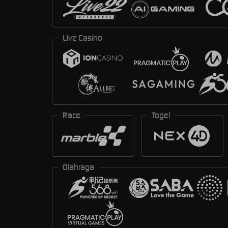
Live Casino
Race
Togel
Olahraga