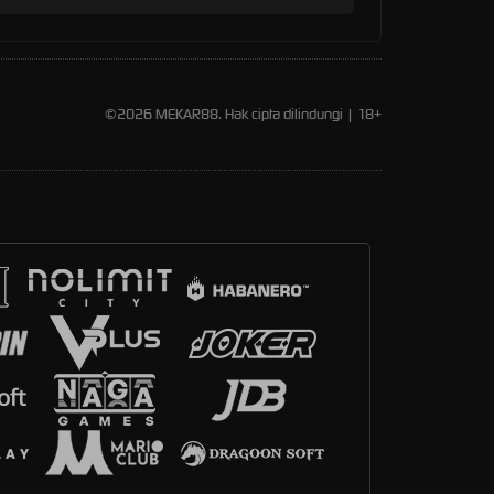
©2026 MEKAR88. Hak cipta dilindungi | 18+