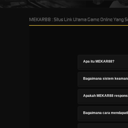
MEKAR88 : Situs Link Utama Game Online Yang S
Apa itu MEKAR88?
MEKAR88
adalah platfo
Bagaimana sistem keaman
menghadirkan ekosistem h
Situs utama
MEKAR88
d
Apakah MEKAR88 responsif
proteksi keamanan mutak
Ya,
MEKAR88
menggunak
Bagaimana cara mendapatk
Android, iOS, maupun d
Sebagai situs resmi,
ME