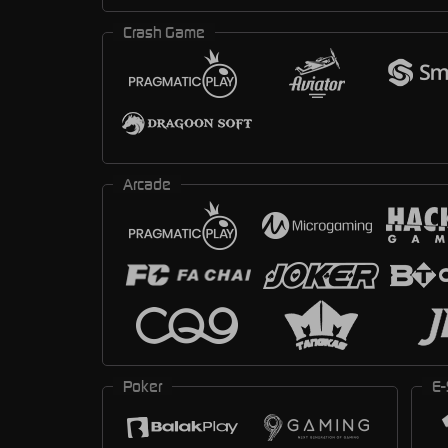
Crash Game
Arcade
Poker
E-