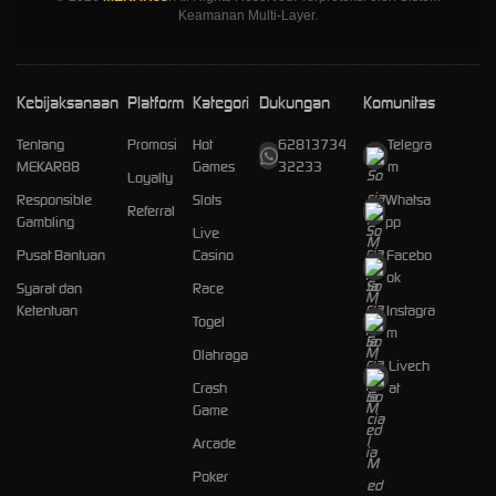
Keamanan Multi-Layer.
Kebijaksanaan
Platform
Kategori
Dukungan
Komunitas
Tentang
Promosi
Hot
62813734
Telegra
MEKAR88
Games
32233
m
Loyalty
Responsible
Slots
Whatsa
Referral
Gambling
pp
Live
Pusat Bantuan
Casino
Facebo
ok
Syarat dan
Race
Ketentuan
Instagra
Togel
m
Olahraga
Livech
Crash
at
Game
Arcade
Poker