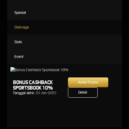
Spesial
Olahraga
Slots
Event
BONUS CASHBACK
Ambil Promo
SPORTSBOOK 10%
Detail
Tanggal akhir:
01-Jan-2051