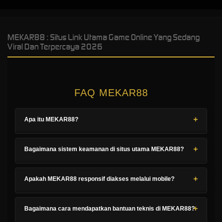
MEKAR88 : Situs Link Utama Game Online Yang Sedang
Viral Dan Terpercaya 2026
FAQ MEKAR88
Apa itu MEKAR88?
MEKAR88
adalah platform utama dan penyedia
Bagaimana sistem keamanan di situs utama MEKAR88?
layanan sistem game interaktif terdepan di tahun 2026
yang menghadirkan ekosistem hiburan digital dengan
Situs utama
MEKAR88
didukung oleh infrastruktur
stabilitas server terbaik.
Apakah MEKAR88 responsif diakses melalui mobile?
pertahanan multi-layer tingkat tinggi, enkripsi data end-
to-end, serta proteksi keamanan mutakhir.
Ya,
MEKAR88
menggunakan sistem navigasi ultra-
Bagaimana cara mendapatkan bantuan teknis di MEKAR88?
responsif yang dirancang khusus untuk transisi mulus