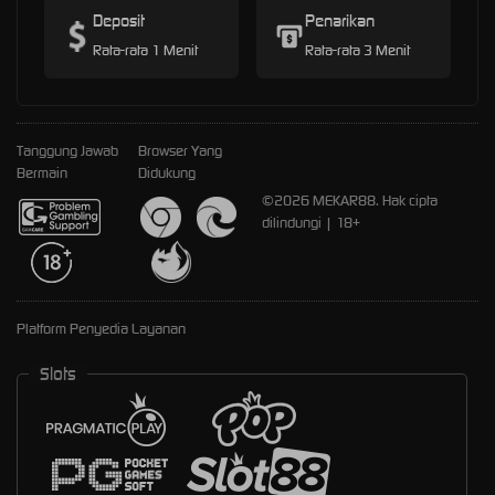
Deposit
Penarikan
Rata-rata 1 Menit
Rata-rata 3 Menit
Tanggung Jawab
Browser Yang
Bermain
Didukung
©2026 MEKAR88. Hak cipta
dilindungi | 18+
Platform Penyedia Layanan
Slots