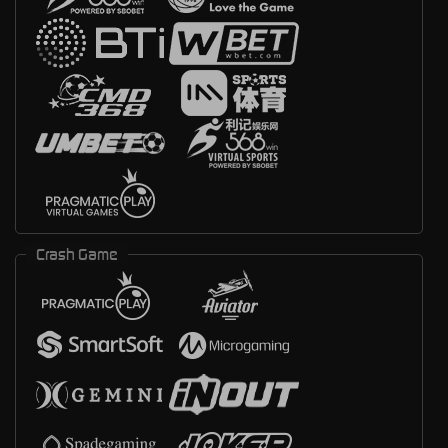
Crash Game