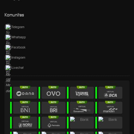
Komunitas
Telegram
Whatsapp
Facebook
Instagram
Livechat