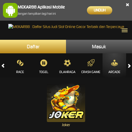
×
MEKAR88 Aplikasi Mobile
UNDUH
Jangan tampilkan lagi hari ini
Daftar
Masuk
SINO
RACE
TOGEL
OLAHRAGA
CRASH GAME
ARCADE
Joker