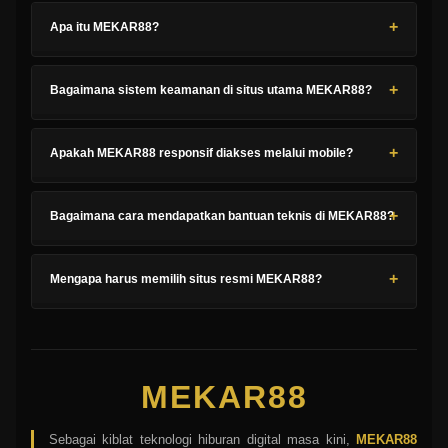
Apa itu MEKAR88?
MEKAR88
adalah platform utama dan penyedia
Bagaimana sistem keamanan di situs utama MEKAR88?
layanan sistem game interaktif terdepan di tahun 2026
yang menghadirkan ekosistem hiburan digital dengan
stabilitas server terbaik.
Situs utama
MEKAR88
didukung oleh infrastruktur
Apakah MEKAR88 responsif diakses melalui mobile?
pertahanan multi-layer tingkat tinggi, enkripsi data
end-to-end, serta proteksi keamanan mutakhir.
Ya,
MEKAR88
menggunakan sistem navigasi ultra-
Bagaimana cara mendapatkan bantuan teknis di MEKAR88?
responsif yang dirancang khusus untuk transisi mulus
di perangkat Android, iOS, maupun desktop.
Sebagai situs resmi,
MEKAR88
menyediakan layanan
Mengapa harus memilih situs resmi MEKAR88?
pelanggan profesional yang aktif selama 24 jam penuh
setiap hari melalui fitur Live Chat di halaman utama.
MEKAR88
berkomitmen menyajikan ekosistem
premium berlisensi tanpa perantara dengan jaminan
kecepatan akses optimal tanpa lag.
MEKAR88
Sebagai kiblat teknologi hiburan digital masa kini,
MEKAR88