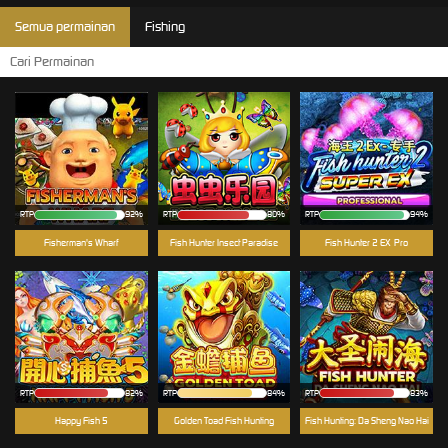
Semua permainan
Fishing
RTP
92%
RTP
80%
RTP
94%
Fisherman's Wharf
Fish Hunter Insect Paradise
Fish Hunter 2 EX-Pro
RTP
82%
RTP
84%
RTP
83%
Happy Fish 5
Golden Toad Fish Hunting
Fish Hunting: Da Sheng Nao Hai