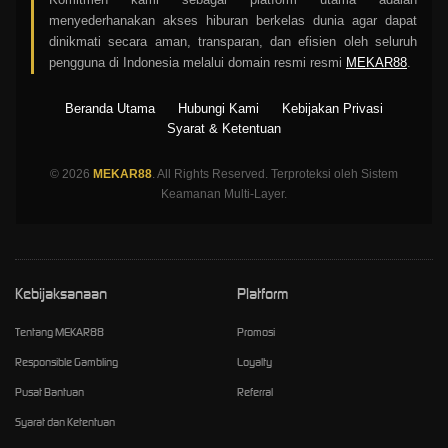
Komitmen kami sebagai platform utama adalah
menyederhanakan akses hiburan berkelas dunia agar dapat
dinikmati secara aman, transparan, dan efisien oleh seluruh
pengguna di Indonesia melalui domain resmi resmi
MEKAR88
.
Beranda Utama
Hubungi Kami
Kebijakan Privasi
Syarat & Ketentuan
© 2026
MEKAR88
. All Rights Reserved. Terproteksi oleh Sistem
Keamanan Multi-Layer.
Kebijaksanaan
Platform
Tentang MEKAR88
Promosi
Responsible Gambling
Loyalty
Pusat Bantuan
Referral
Syarat dan Ketentuan