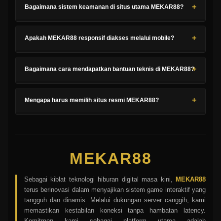
MEKAR88
adalah platform utama dan penyedia
Bagaimana sistem keamanan di situs utama MEKAR88?
layanan sistem game interaktif terdepan di tahun 2026
yang menghadirkan ekosistem hiburan digital dengan
stabilitas server terbaik.
Situs utama
MEKAR88
didukung oleh infrastruktur
Apakah MEKAR88 responsif diakses melalui mobile?
pertahanan multi-layer tingkat tinggi, enkripsi data
end-to-end, serta proteksi keamanan mutakhir.
Ya,
MEKAR88
menggunakan sistem navigasi ultra-
Bagaimana cara mendapatkan bantuan teknis di MEKAR88?
responsif yang dirancang khusus untuk transisi mulus
di perangkat Android, iOS, maupun desktop.
Sebagai situs resmi,
MEKAR88
menyediakan layanan
Mengapa harus memilih situs resmi MEKAR88?
pelanggan profesional yang aktif selama 24 jam penuh
setiap hari melalui fitur Live Chat di halaman utama.
MEKAR88
berkomitmen menyajikan ekosistem
premium berlisensi tanpa perantara dengan jaminan
kecepatan akses optimal tanpa lag.
MEKAR88
Sebagai kiblat teknologi hiburan digital masa kini,
MEKAR88
terus berinovasi dalam menyajikan sistem game interaktif yang
tangguh dan dinamis. Melalui dukungan server canggih, kami
memastikan kestabilan koneksi tanpa hambatan latency.