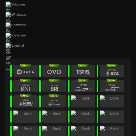
Telegram
Whatsapp
Facebook
Instagram
Livechat