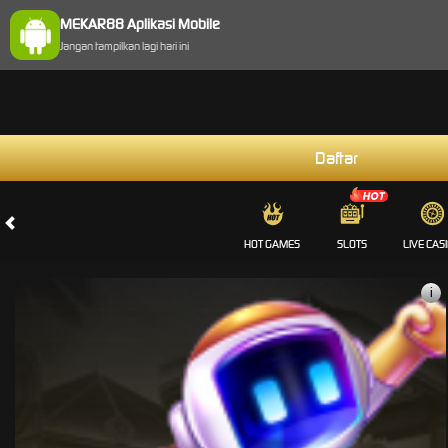
MEKAR88 Aplikasi Mobile
Jangan tampilkan lagi hari ini
Daftar
HOT GAMES
SLOTS
LIVE CAS
i