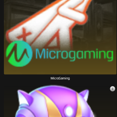
MicroGaming
i