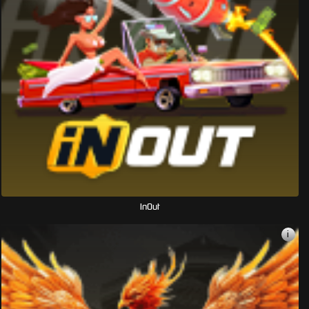
InOut
i