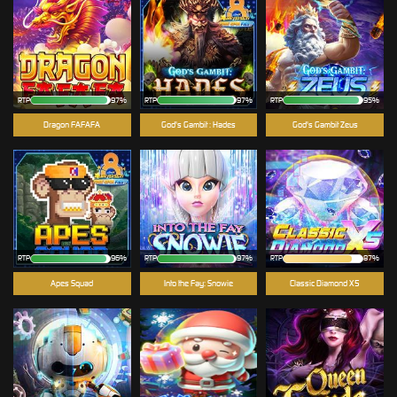
RTP
97%
RTP
97%
RTP
95%
Dragon FAFAFA
God's Gambit : Hades
God's Gambit Zeus
RTP
96%
RTP
97%
RTP
87%
Apes Squad
Into the Fay: Snowie
Classic Diamond X5