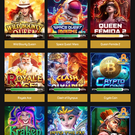
RTP
87%
RTP
93%
RTP
85%
Wild Bounty Queen
Space Quest: Mars
Queen Femida 2
RTP
91%
RTP
95%
RTP
95%
Royale Ace
Clash of Olympus
Crypto Coin