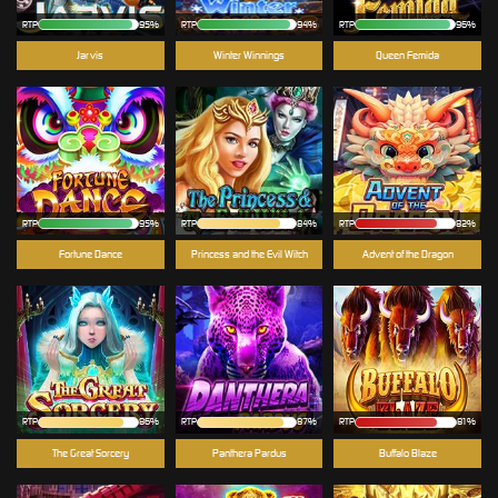
RTP
95%
RTP
94%
RTP
96%
Jarvis
Winter Winnings
Queen Femida
RTP
95%
RTP
84%
RTP
82%
Fortune Dance
Princess and the Evil Witch
Advent of the Dragon
RTP
86%
RTP
87%
RTP
81%
The Great Sorcery
Panthera Pardus
Buffalo Blaze