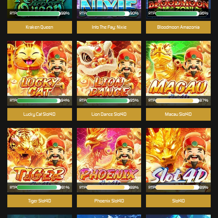
RTP
98%
RTP
90%
RTP
96%
Kraken Queen
Into The Fay: Nixie
Bloodmoon Amazonia
RTP
94%
RTP
95%
RTP
87%
Lucky Cat Slot4D
Lion Dance Slot4D
Macau Slot4D
RTP
91%
RTP
88%
RTP
89%
Tiger Slot4D
Phoenix Slot4D
Slot4D