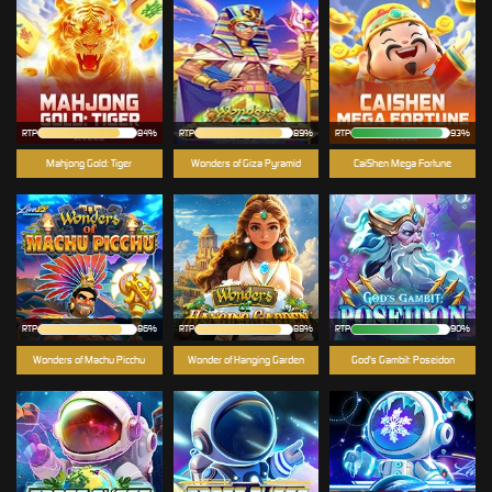
RTP
84%
RTP
89%
RTP
93%
Mahjong Gold: Tiger
Wonders of Giza Pyramid
CaiShen Mega Fortune
RTP
86%
RTP
88%
RTP
90%
Wonders of Machu Picchu
Wonder of Hanging Garden
God's Gambit: Poseidon