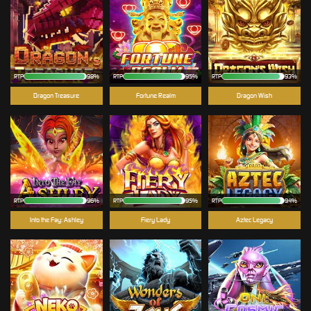
RTP
98%
RTP
95%
RTP
93%
Dragon Treasure
Fortune Realm
Dragon Wish
RTP
96%
RTP
95%
RTP
94%
Into the Fay: Ashley
Fiery Lady
Aztec Legacy