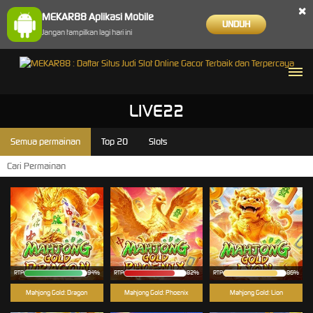
×
MEKAR88 Aplikasi Mobile
UNDUH
Jangan tampilkan lagi hari ini
LIVE22
Semua permainan
Top 20
Slots
RTP
94%
RTP
82%
RTP
86%
Mahjong Gold: Dragon
Mahjong Gold: Phoenix
Mahjong Gold: Lion