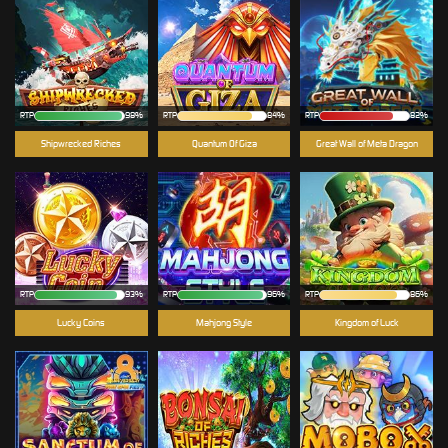
RTP
98%
RTP
84%
RTP
82%
Shipwrecked Riches
Quantum Of Giza
Great Wall of Meta Dragon
RTP
93%
RTP
96%
RTP
86%
Lucky Coins
Mahjong Style
Kingdom of Luck