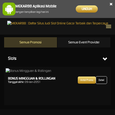
×
MEKAR88 Aplikasi Mobile
UNDUH
Jangan tampilkan lagi hari ini
Semua Promosi
Semua Event Provider
Slots
BONUS MINGGUAN & ROLLINGAN
Ambil Promo
Detail
Tanggal akhir:
09-Jan-2051